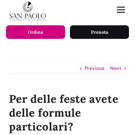
Skip
Toggle
to
Naviga
content
Ordina
Prenota
HOME
SERVIZI
Previous
Next
SHOP
Per delle feste avete
CHI SIAMO
delle formule
LAVORA CON NOI
particolari?