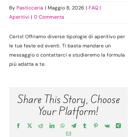
CONTATTI
By
Pasticceria
|
Maggio 8, 2026
|
FAQ |
Aperitivi
|
0 Comments
ACCOUNT
Certo! Offriamo diverse tipologie di aperitivo per
CARRELLO
le tue feste ed eventi. Ti basta mandare un
messaggio o contattarci e studieremo la formula
più adatta a te.
Share This Story, Choose
Your Platform!
Facebook
X
Reddit
LinkedIn
WhatsApp
Telegram
Tumblr
Pinterest
Vk
Xing
Email