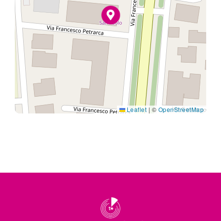
Leaflet
|
©
OpenStreetMap