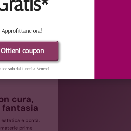
Gratis*
Approfittane ora!
Ottieni coupon
alido solo dal Lunedì al Venerdì
on cura,
 fantasia
 estetica e bontà.
o materie prime