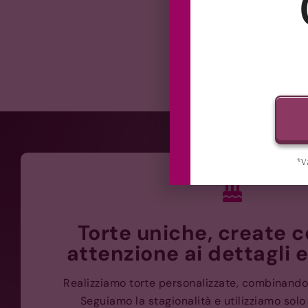
*V
Torte uniche, create c
attenzione ai dettagli e
Realizziamo torte personalizzate, combinando
Seguiamo la stagionalità e utilizziamo sol