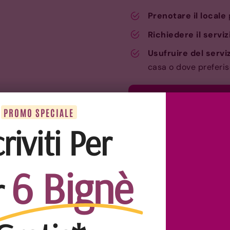
Prenotare il locale
Richiedere il servi
Usufruire del servi
casa o dove preferis
Prenota la tua tort
PROMO SPECIALE
criviti Per
6 Bignè
r