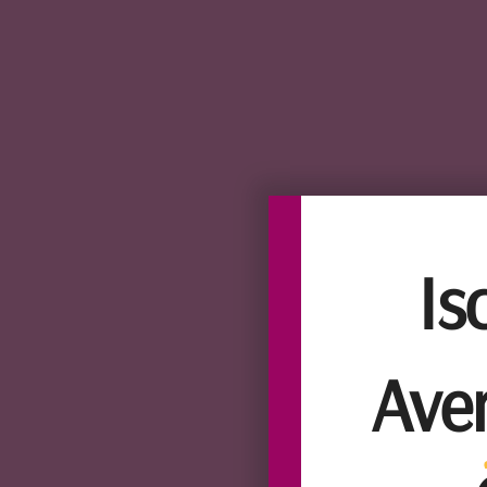
Is
Ave