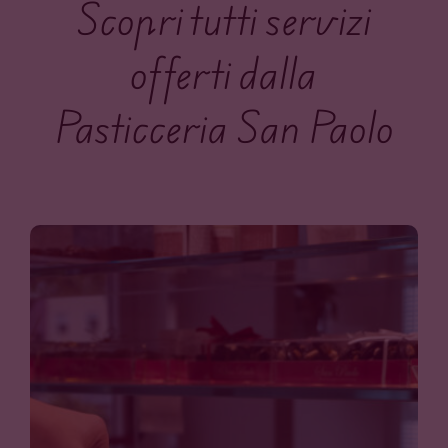
Scopri tutti servizi
CONTATTI
offerti dalla
ACCOUNT
Pasticceria San Paolo
CARRELLO