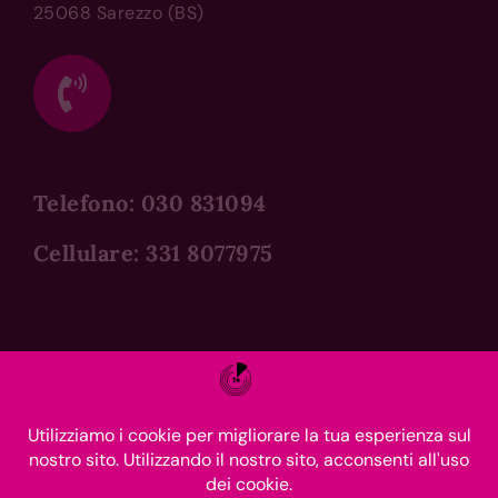
25068
Sarezzo
(BS)
Telefono: 030 831094
Cellulare:
331 8077975
Privacy Policy
–
Cookie Policy
–
Termini & Condizioni
© 2012 - 2026 • Pasticceria San Paolo • Tutti i