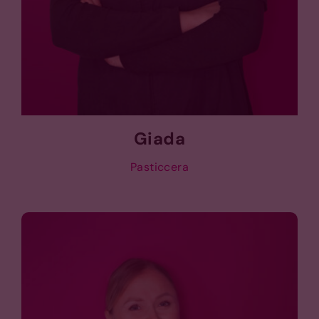
Giada
Pasticcera