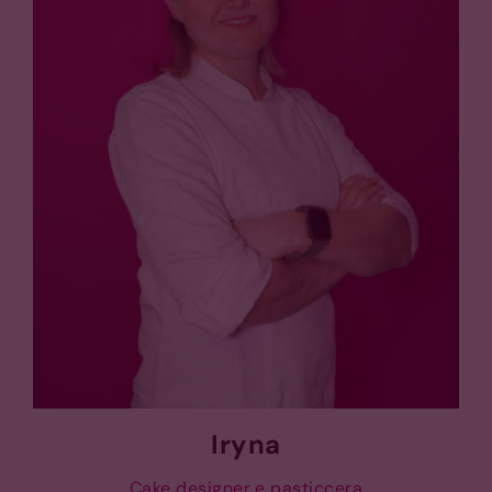
Iryna
Cake designer e pasticcera