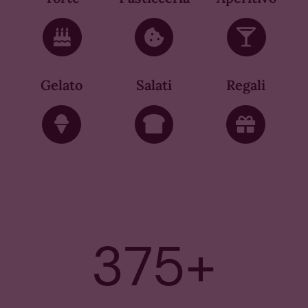
Gelato
Salati
Regali
375
+