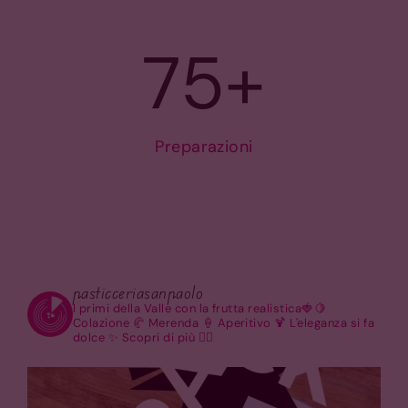
75
+
Preparazioni
pasticceriasanpaolo
I primi della Valle con la frutta realistica🍓🍋
Colazione 🥐 Merenda 🍦 Aperitivo 🍹
L'eleganza si fa
dolce ✨
Scopri di più 👇🏽