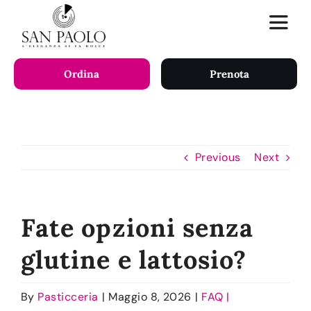
Skip
Toggle
to
Naviga
content
Ordina
Prenota
HOME
SERVIZI
Previous
Next
SHOP
Fate opzioni senza
CHI SIAMO
glutine e lattosio?
LAVORA CON NOI
By
Pasticceria
|
Maggio 8, 2026
|
FAQ |