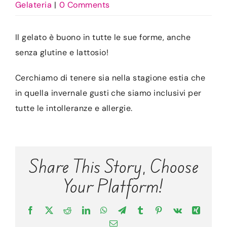
CONTATTI
Gelateria
|
0 Comments
ACCOUNT
Il gelato è buono in tutte le sue forme, anche
senza glutine e lattosio!
CARRELLO
Cerchiamo di tenere sia nella stagione estia che
in quella invernale gusti che siamo inclusivi per
tutte le intolleranze e allergie.
Share This Story, Choose
Your Platform!
Facebook
X
Reddit
LinkedIn
WhatsApp
Telegram
Tumblr
Pinterest
Vk
Xing
Email