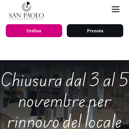
Skip
Toggle
to
Naviga
content
Ordina
Prenota
HOME
SERVIZI
Chiusura dal 3 al 5
SHOP
novembre per
CHI SIAMO
LAVORA CON NOI
rinnovo del locale